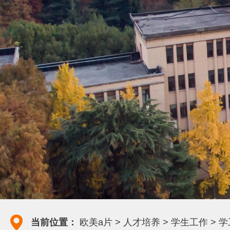
>
>
>
当前位置：
欧美a片
人才培养
学生工作
学